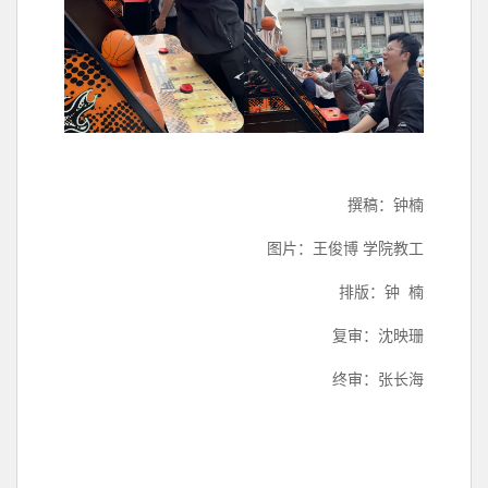
撰稿：钟楠
图片：王俊博 学院教工
排版：钟 楠
复审：沈映珊
终审：张长海